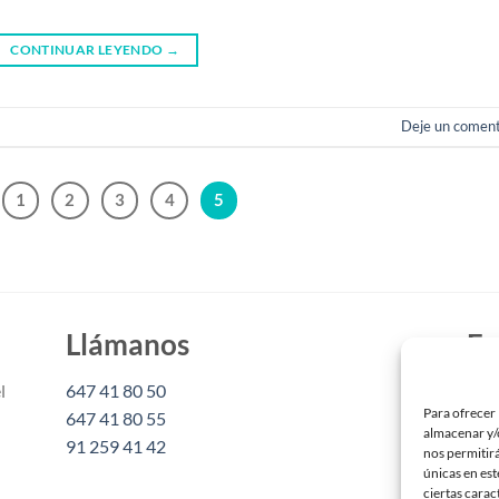
CONTINUAR LEYENDO
→
Deje un coment
1
2
3
4
5
Llámanos
Es
l
647 41 80 50
inf
Para ofrecer 
647 41 80 55
almacenar y/o
91 259 41 42
Mam
nos permitir
Mam
únicas en est
ciertas carac