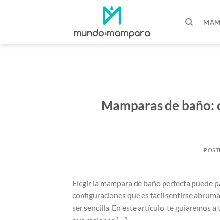
Saltar
al
MAM
contenido
Mamparas de baño: c
POST
Elegir la mampara de baño perfecta puede pa
configuraciones que es fácil sentirse abrum
ser sencilla. En este artículo, te guiaremos 
que mejor se […]