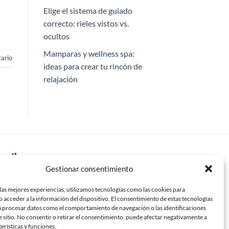
Elige el sistema de guiado
correcto: rieles vistos vs.
ocultos
Mamparas y wellness spa:
ario
ideas para crear tu rincón de
relajación
críbenos
Gestionar consentimiento
o@mundomampara.com
las mejores experiencias, utilizamos tecnologías como las cookies para
 acceder a la información del dispositivo. El consentimiento de estas tecnologías
paras de ducha en Madrid
á procesar datos como el comportamiento de navegación o las identificaciones
paras de ducha en Alcorcón
e sitio. No consentir o retirar el consentimiento, puede afectar negativamente a
terísticas y funciones.