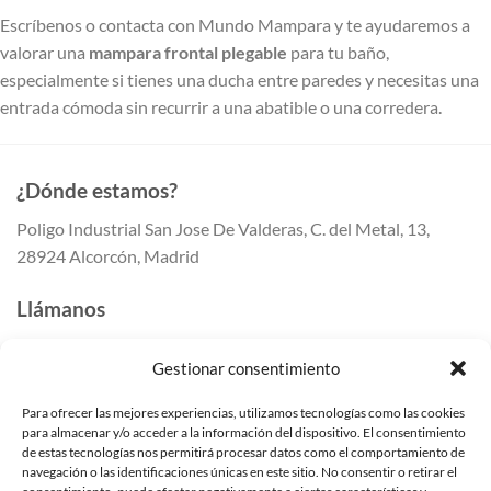
Escríbenos o contacta con Mundo Mampara y te ayudaremos a
valorar una
mampara frontal plegable
para tu baño,
especialmente si tienes una ducha entre paredes y necesitas una
entrada cómoda sin recurrir a una abatible o una corredera.
¿Dónde estamos?
Poligo Industrial San Jose De Valderas, C. del Metal, 13,
28924 Alcorcón, Madrid
Llámanos
647 41 80 50
Gestionar consentimiento
647 41 80 55
91 259 41 42
Para ofrecer las mejores experiencias, utilizamos tecnologías como las cookies
para almacenar y/o acceder a la información del dispositivo. El consentimiento
Escríbenos
de estas tecnologías nos permitirá procesar datos como el comportamiento de
navegación o las identificaciones únicas en este sitio. No consentir o retirar el