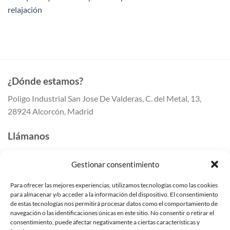
relajación
¿Dónde estamos?
Poligo Industrial San Jose De Valderas, C. del Metal, 13,
28924 Alcorcón, Madrid
Llámanos
647 41 80 50
Gestionar consentimiento
647 41 80 55
91 259 41 42
Para ofrecer las mejores experiencias, utilizamos tecnologías como las cookies
para almacenar y/o acceder a la información del dispositivo. El consentimiento
Escríbenos
de estas tecnologías nos permitirá procesar datos como el comportamiento de
navegación o las identificaciones únicas en este sitio. No consentir o retirar el
info@mundomampara.com
consentimiento, puede afectar negativamente a ciertas características y