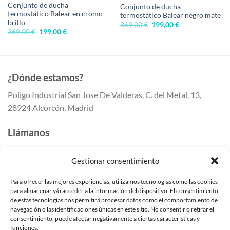
Conjunto de ducha
Conjunto de ducha
termostático Balear en cromo
termostático Balear negro mate
brillo
El
El
369,00
€
199,00
€
precio
precio
El
El
369,00
€
199,00
€
original
actual
precio
precio
era:
es:
original
actual
369,00 €.
199,00 €.
era:
es:
369,00 €.
199,00 €.
¿Dónde estamos?
Poligo Industrial San Jose De Valderas, C. del Metal, 13,
28924 Alcorcón, Madrid
Llámanos
647 41 80 50
Gestionar consentimiento
647 41 80 55
91 259 41 42
Para ofrecer las mejores experiencias, utilizamos tecnologías como las cookies
para almacenar y/o acceder a la información del dispositivo. El consentimiento
Escríbenos
de estas tecnologías nos permitirá procesar datos como el comportamiento de
navegación o las identificaciones únicas en este sitio. No consentir o retirar el
info@mundomampara.com
consentimiento, puede afectar negativamente a ciertas características y
funciones.