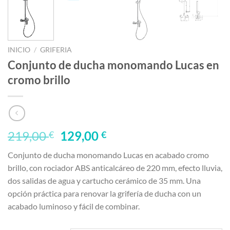
INICIO
/
GRIFERIA
Conjunto de ducha monomando Lucas en
cromo brillo
El
El
219,00
129,00
€
€
precio
precio
Conjunto de ducha monomando Lucas en acabado cromo
original
actual
brillo, con rociador ABS anticalcáreo de 220 mm, efecto lluvia,
era:
es:
dos salidas de agua y cartucho cerámico de 35 mm. Una
219,00 €.
129,00 €.
opción práctica para renovar la grifería de ducha con un
acabado luminoso y fácil de combinar.