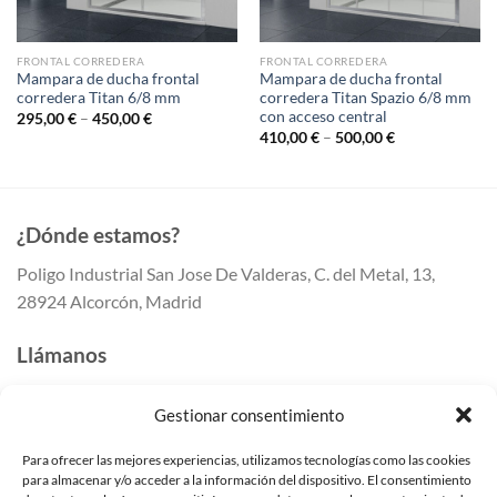
FRONTAL CORREDERA
FRONTAL CORREDERA
Mampara de ducha frontal
Mampara de ducha frontal
corredera Titan 6/8 mm
corredera Titan Spazio 6/8 mm
con acceso central
295,00
€
–
450,00
€
410,00
€
–
500,00
€
¿Dónde estamos?
Poligo Industrial San Jose De Valderas, C. del Metal, 13,
28924 Alcorcón, Madrid
Llámanos
647 41 80 50
Gestionar consentimiento
647 41 80 55
91 259 41 42
Para ofrecer las mejores experiencias, utilizamos tecnologías como las cookies
para almacenar y/o acceder a la información del dispositivo. El consentimiento