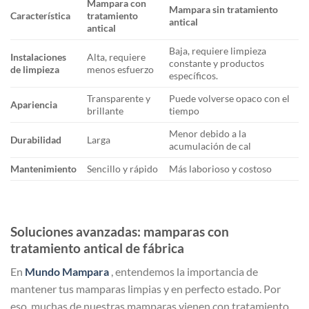
Mampara con
Mampara sin tratamiento
Característica
tratamiento
antical
antical
Baja, requiere limpieza
Instalaciones
Alta, requiere
constante y productos
de limpieza
menos esfuerzo
específicos.
Transparente y
Puede volverse opaco con el
Apariencia
brillante
tiempo
Menor debido a la
Durabilidad
Larga
acumulación de cal
Mantenimiento
Sencillo y rápido
Más laborioso y costoso
Soluciones avanzadas: mamparas con
tratamiento antical de fábrica
En
Mundo Mampara
, entendemos la importancia de
mantener tus mamparas limpias y en perfecto estado. Por
eso, muchas de nuestras mamparas vienen con tratamiento