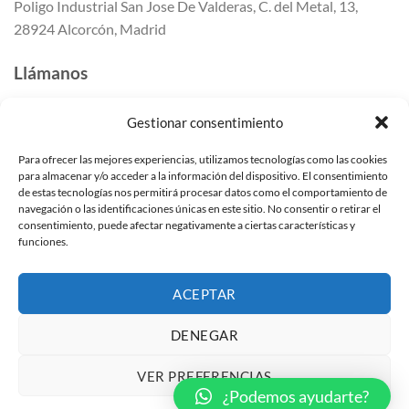
Poligo Industrial San Jose De Valderas, C. del Metal, 13,
28924 Alcorcón, Madrid
Llámanos
647 41 80 50
Gestionar consentimiento
647 41 80 55
91 259 41 42
Para ofrecer las mejores experiencias, utilizamos tecnologías como las cookies
para almacenar y/o acceder a la información del dispositivo. El consentimiento
Escríbenos
de estas tecnologías nos permitirá procesar datos como el comportamiento de
navegación o las identificaciones únicas en este sitio. No consentir o retirar el
info@mundomampara.com
consentimiento, puede afectar negativamente a ciertas características y
funciones.
Mamparas de ducha en Madrid
Mamparas de ducha en Alcorcón
ACEPTAR
DENEGAR
VER PREFERENCIAS
Copyright 2026 ©
Mundo Mampara
.
Política de privacidad
|
Aviso
¿Podemos ayudarte?