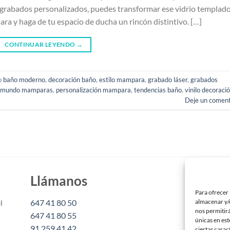
os grabados personalizados, puedes transformar ese vidrio templad
ara y haga de tu espacio de ducha un rincón distintivo. […]
CONTINUAR LEYENDO
→
o
baño moderno
,
decoración baño
,
estilo mampara
,
grabado láser
,
grabados
mundo mamparas
,
personalización mampara
,
tendencias baño
,
vinilo decoraci
Deje un coment
Llámanos
Es
Para ofrecer 
l
647 41 80 50
inf
almacenar y/o
nos permitir
647 41 80 55
únicas en est
91 259 41 42
Mam
ciertas carac