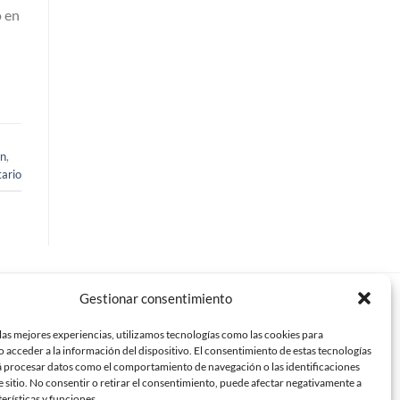
o en
ón
,
ario
Gestionar consentimiento
críbenos
las mejores experiencias, utilizamos tecnologías como las cookies para
o@mundomampara.com
 acceder a la información del dispositivo. El consentimiento de estas tecnologías
á procesar datos como el comportamiento de navegación o las identificaciones
e sitio. No consentir o retirar el consentimiento, puede afectar negativamente a
paras de ducha en Madrid
terísticas y funciones.