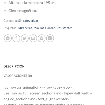
Altura de la mampara 195 cm.
Cierre magnético.
Categoría:
Sin categorizar
Etiquetas:
Duraderas
,
Máxima Calidad
,
Resistentes
DESCRIPCIÓN
VALORACIONES (0)
[vc_row css_animation=»» row_type=»row»
use_row_as_full_screen_section=»no» type=»full_width»
angled_section=»no» text_align=»center»
background_image_as_pattern=»without_pattern»