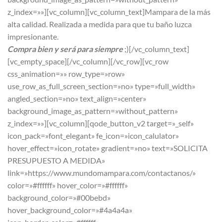
z_index=»»][vc_column][vc_column_text]Mampara de la más
alta calidad. Realizada a medida para que tu baño luzca
impresionante.
Compra bien y será para siempre
;)[/vc_column_text]
[vc_empty_space][/vc_column][/vc_row][vc_row
css_animation=»» row_type=»row»
use_row_as_full_screen_section=»no» type=»full_width»
angled_section=»no» text_align=»center»
background_image_as_pattern=»without_pattern»
z_index=»»][vc_column][qode_button_v2 target=»_self»
icon_pack=»font_elegant» fe_icon=»icon_calulator»
hover_effect=»icon_rotate» gradient=»no» text=»SOLICITA
PRESUPUESTO A MEDIDA»
link=»https://www.mundomampara.com/contactanos/»
color=»#ffffff» hover_color=»#ffffff»
background_color=»#00bebd»
hover_background_color=»#4a4a4a»