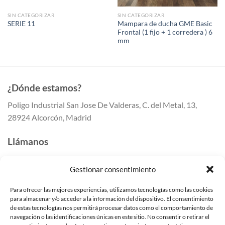
SIN CATEGORIZAR
SIN CATEGORIZAR
Mampara de ducha GME Basic
SERIE 11
Frontal (1 fijo + 1 corredera ) 6
mm
¿Dónde estamos?
Poligo Industrial San Jose De Valderas, C. del Metal, 13,
28924 Alcorcón, Madrid
Llámanos
647 41 80 50
Gestionar consentimiento
647 41 80 55
91 259 41 42
Para ofrecer las mejores experiencias, utilizamos tecnologías como las cookies
para almacenar y/o acceder a la información del dispositivo. El consentimiento
Escríbenos
de estas tecnologías nos permitirá procesar datos como el comportamiento de
navegación o las identificaciones únicas en este sitio. No consentir o retirar el