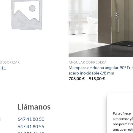
ATEGORIZAR
ANGULAR CORREDERA
Mampara de ducha angular 90º Fu
 11
acero inoxidable 6/8 mm
708,00
€
–
915,00
€
Llámanos
Es
Para ofrecer 
l
647 41 80 50
inf
almacenar y/o
nos permitir
647 41 80 55
únicas en est