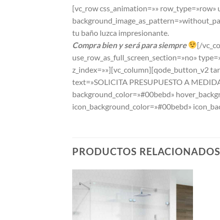
[vc_row css_animation=»» row_type=»row» u
background_image_as_pattern=»without_patt
tu baño luzca impresionante.
Compra bien y será para siempre
[/vc_c
use_row_as_full_screen_section=»no» type=
z_index=»»][vc_column][qode_button_v2 targ
text=»SOLICITA PRESUPUESTO A MEDIDA» li
background_color=»#00bebd» hover_backgrou
icon_background_color=»#00bebd» icon_ba
PRODUCTOS RELACIONADO