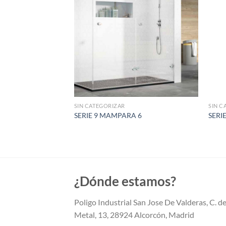
RA
SIN CATEGORIZAR
SIN C
angular 90º Temple
SERIE 9 MAMPARA 6
SERIE
6/8 mm
€
¿Dónde estamos?
Poligo Industrial San Jose De Valderas, C. de
Metal, 13, 28924 Alcorcón, Madrid