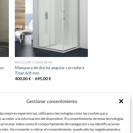
ANGULAR CORREDERA
tur
Mampara de ducha angular corredera
Titan 6/8 mm
400,00
€
–
695,00
€
Gestionar consentimiento
críbenos
las mejores experiencias, utilizamos tecnologías como las cookies para
o@mundomampara.com
 acceder a la información del dispositivo. El consentimiento de estas tecnologías
á procesar datos como el comportamiento de navegación o las identificaciones
e sitio. No consentir o retirar el consentimiento, puede afectar negativamente a