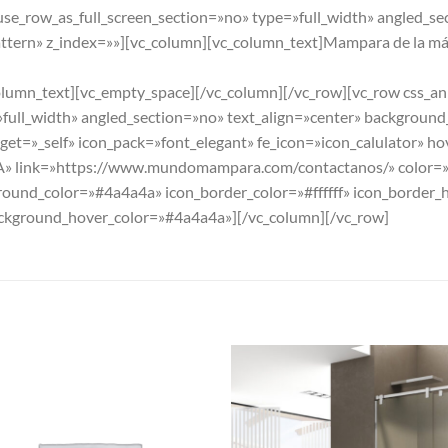
se_row_as_full_screen_section=»no» type=»full_width» angled_se
ern» z_index=»»][vc_column][vc_column_text]Mampara de la más a
olumn_text][vc_empty_space][/vc_column][/vc_row][vc_row css_
»full_width» angled_section=»no» text_align=»center» backgroun
et=»_self» icon_pack=»font_elegant» fe_icon=»icon_calulator» ho
nk=»https://www.mundomampara.com/contactanos/» color=»#fff
nd_color=»#4a4a4a» icon_border_color=»#ffffff» icon_border_ho
ckground_hover_color=»#4a4a4a»][/vc_column][/vc_row]
S