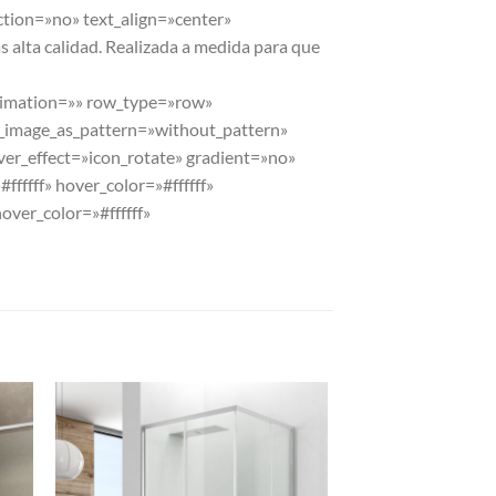
ction=»no» text_align=»center»
lta calidad. Realizada a medida para que
animation=»» row_type=»row»
d_image_as_pattern=»without_pattern»
ver_effect=»icon_rotate» gradient=»no»
fff» hover_color=»#ffffff»
ver_color=»#ffffff»