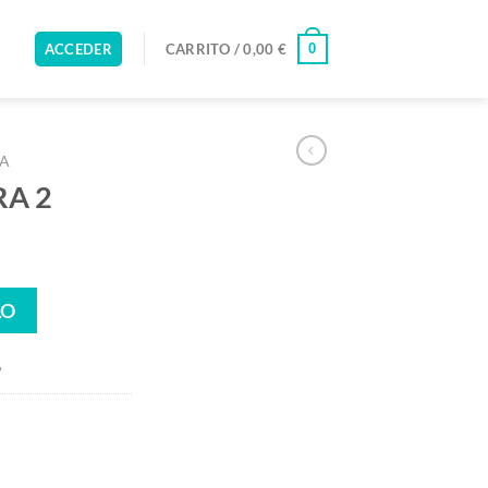
0
ACCEDER
CARRITO /
0,00
€
RA
RA 2
LO
º