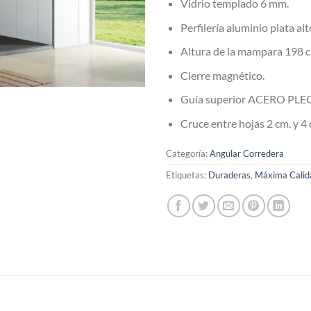
Vidrio templado 6 mm.
Perfilería aluminio plata alto
Altura de la mampara 198 
Cierre magnético.
Guía superior ACERO PL
Cruce entre hojas 2 cm. y 4
Categoría:
Angular Corredera
Etiquetas:
Duraderas
,
Máxima Calid