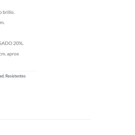
 brillo.
cm.
EGADO 20%.
 cm. aprox
ad
,
Resistentes