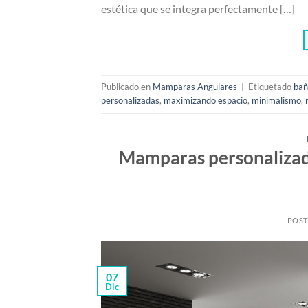
estética que se integra perfectamente […]
Publicado en
Mamparas Angulares
|
Etiquetado
bañ
personalizadas
,
maximizando espacio
,
minimalismo
,
Mamparas personalizada
POS
07
Dic