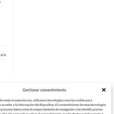
n
ario
Gestionar consentimiento
críbenos
las mejores experiencias, utilizamos tecnologías como las cookies para
 acceder a la información del dispositivo. El consentimiento de estas tecnologías
o@mundomampara.com
á procesar datos como el comportamiento de navegación o las identificaciones
e sitio. No consentir o retirar el consentimiento, puede afectar negativamente a