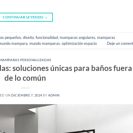
CONTINUAR LEYENDO
→
os pequeños
,
diseño
,
funcionalidad
,
mamparas angulares
,
mamparas
mundo mampara
,
mundo mamparas
,
optimización espacio
Deje un coment
MAMPARAS PERSONALIZADAS
s: soluciones únicas para baños fuera
de lo común
TED ON
DICIEMBRE 7, 2024
BY
ADMIN