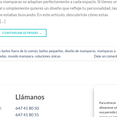
las mamparas se adaptan perfectamente a cada espacio. Si tienes u
 o simplemente quieres un diseño que refleje tu personalidad, las
e estabas buscando. En este artículo, descubrirás cómo estas
[…]
CONTINUAR LEYENDO
→
o
baños fuera de lo común
,
baños pequeños
,
diseño de mamparas
,
mamparas a
adas
,
mundo mampara
,
soluciones únicas
Deje un coment
Llámanos
Es
Para ofrecer 
almacenar y/o
l
647 41 80 50
inf
nos permitir
647 41 80 55
únicas en est