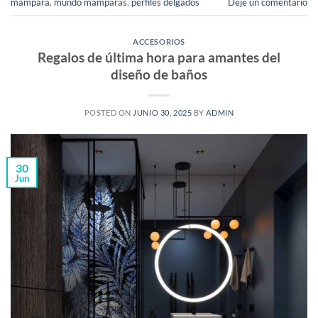
mampara
,
mundo mamparas
,
perfiles delgados
Deje un comentario
ACCESORIOS
Regalos de última hora para amantes del
diseño de baños
POSTED ON
JUNIO 30, 2025
BY
ADMIN
30
Jun