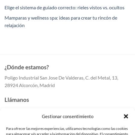
Elige el sistema de guiado correcto: rieles vistos vs. ocultos
Mamparas y wellness spa: ideas para crear tu rincón de
relajación
¿Dónde estamos?
Poligo Industrial San Jose De Valderas, C. del Metal, 13,
28924 Alcorcón, Madrid
Llámanos
647 41 80 50
Gestionar consentimiento
647 41 80 55
91 259 41 42
Para ofrecer las mejores experiencias, utilizamos tecnologías como las cookies
para almacenar y/o acceder a la información del dispositivo. El consentimiento