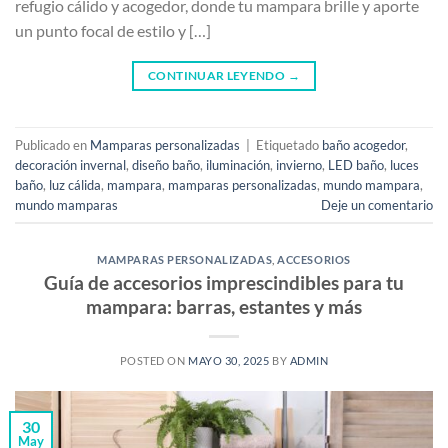
refugio cálido y acogedor, donde tu mampara brille y aporte
un punto focal de estilo y […]
CONTINUAR LEYENDO
→
Publicado en
Mamparas personalizadas
|
Etiquetado
baño acogedor
,
decoración invernal
,
diseño baño
,
iluminación
,
invierno
,
LED baño
,
luces
baño
,
luz cálida
,
mampara
,
mamparas personalizadas
,
mundo mampara
,
mundo mamparas
Deje un comentario
MAMPARAS PERSONALIZADAS
,
ACCESORIOS
Guía de accesorios imprescindibles para tu
mampara: barras, estantes y más
POSTED ON
MAYO 30, 2025
BY
ADMIN
30
May