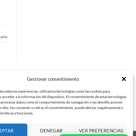
ario
Gestionar consentimiento
críbenos
las mejores experiencias, utilizamos tecnologías como las cookies para
o@mundomampara.com
 acceder a la información del dispositivo. El consentimiento de estas tecnologías
á procesar datos como el comportamiento de navegación o las identificaciones
e sitio. No consentir o retirar el consentimiento, puede afectar negativamente a
paras de ducha en Madrid
terísticas y funciones.
paras de ducha en Alcorcón
EPTAR
DENEGAR
VER PREFERENCIAS