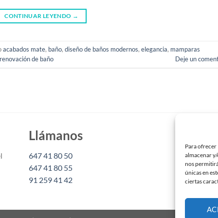
CONTINUAR LEYENDO
→
o
acabados mate
,
baño
,
diseño de baños modernos
,
elegancia
,
mamparas
renovación de baño
Deje un coment
Llámanos
Es
Para ofrecer 
l
647 41 80 50
inf
almacenar y/o
nos permitir
647 41 80 55
únicas en est
91 259 41 42
Mam
ciertas carac
Mam
AC