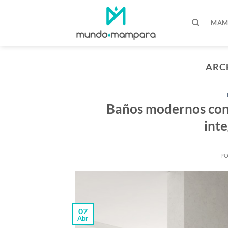
Saltar
al
MAM
contenido
ARC
Baños modernos con
inte
P
07
Abr