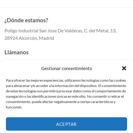
¿Dónde estamos?
Poligo Industrial San Jose De Valderas, C. del Metal, 13,
28924 Alcorcón, Madrid
Llámanos
647 41 80 50
Gestionar consentimiento
647 41 80 55
91 259 41 42
Para ofrecer las mejores experiencias, utilizamos tecnologías como las cookies
para almacenar y/o acceder a la información del dispositivo. El consentimiento
Escríbenos
de estas tecnologías nos permitirá procesar datos como el comportamiento de
navegación o las identificaciones únicas en este sitio. No consentir o retirar el
info@mundomampara.com
consentimiento, puede afectar negativamente a ciertas características y
funciones.
Mamparas de ducha en Madrid
Mamparas de ducha en Alcorcón
ACEPTAR