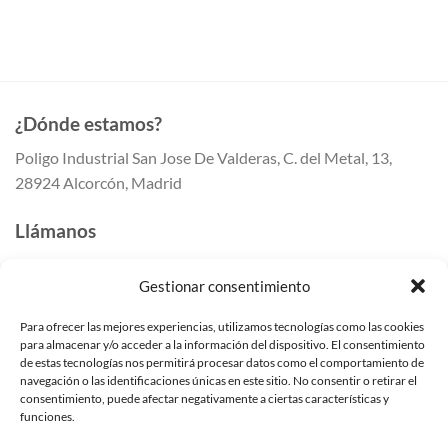
¿Dónde estamos?
Poligo Industrial San Jose De Valderas, C. del Metal, 13,
28924 Alcorcón, Madrid
Llámanos
647 41 80 50
Gestionar consentimiento
647 41 80 55
91 259 41 42
Para ofrecer las mejores experiencias, utilizamos tecnologías como las cookies
para almacenar y/o acceder a la información del dispositivo. El consentimiento
Escríbenos
de estas tecnologías nos permitirá procesar datos como el comportamiento de
navegación o las identificaciones únicas en este sitio. No consentir o retirar el
info@mundomampara.com
consentimiento, puede afectar negativamente a ciertas características y
funciones.