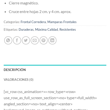
Cierre magnético.
Cruce entre hojas 2 cm. y 4 cm. aprox.
Categorías:
Frontal Corredera
,
Mamparas Frontales
Etiquetas:
Duraderas
,
Máxima Calidad
,
Resistentes
DESCRIPCIÓN
VALORACIONES (0)
[vc_row css_animation=»» row_type=»row»
use_row_as_full_screen_section=»no» type=»full_width»
angled_section=»no» text_align=»center»
background_image_as_pattern=»without_pattern»