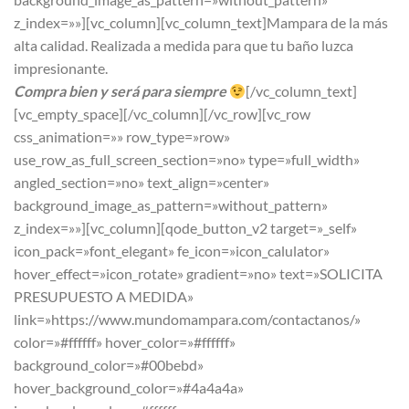
z_index=»»][vc_column][vc_column_text]Mampara de la más
alta calidad. Realizada a medida para que tu baño luzca
impresionante.
Compra bien y será para siempre
[/vc_column_text]
[vc_empty_space][/vc_column][/vc_row][vc_row
css_animation=»» row_type=»row»
use_row_as_full_screen_section=»no» type=»full_width»
angled_section=»no» text_align=»center»
background_image_as_pattern=»without_pattern»
z_index=»»][vc_column][qode_button_v2 target=»_self»
icon_pack=»font_elegant» fe_icon=»icon_calulator»
hover_effect=»icon_rotate» gradient=»no» text=»SOLICITA
PRESUPUESTO A MEDIDA»
link=»https://www.mundomampara.com/contactanos/»
color=»#ffffff» hover_color=»#ffffff»
background_color=»#00bebd»
hover_background_color=»#4a4a4a»